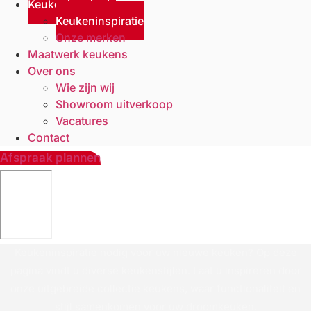
Keukeninspiratie
Keukeninspiratie
Onze merken
Maatwerk keukens
Over ons
Wie zijn wij
Showroom uitverkoop
Vacatures
Contact
Afspraak plannen
Keukeninspiratie nodig voor uw nieuwe keuken? Op deze
pagina vindt u diverse keukenstijlen. Laat u inspireren door
onze uitgebreide collectie keukens, waar functionaliteit en
stijl samenkomen voor uw droomkeuken.