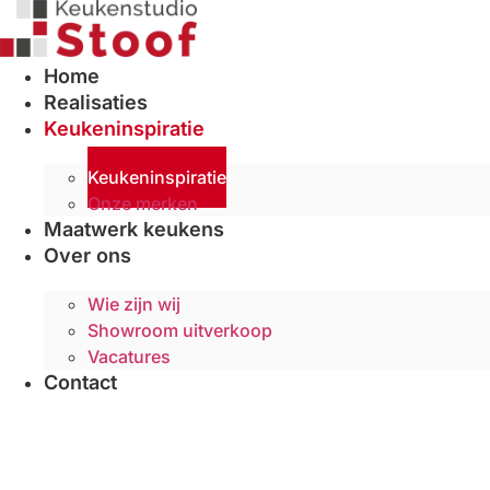
Ga
naar
de
Home
inhoud
Realisaties
Keukeninspiratie
Keukeninspiratie
Onze merken
Maatwerk keukens
Over ons
Wie zijn wij
Showroom uitverkoop
Vacatures
Contact